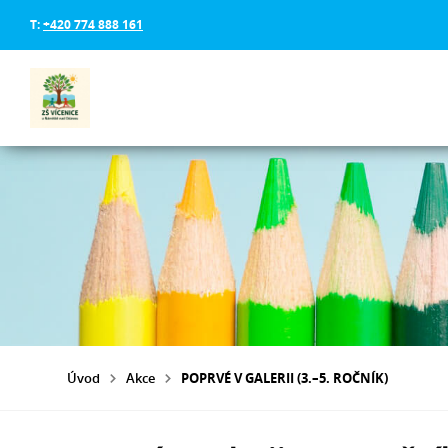
T:
+420 774 888 161
Úvod
Akce
POPRVÉ V GALERII (3.–5. ROČNÍK)