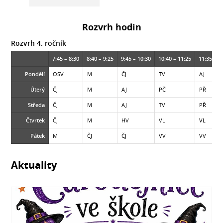
Rozvrh hodin
Rozvrh 4. ročník
7:45 – 8:30
8:40 – 9:25
9:45 – 10:30
10:40 – 11:25
11:35 – 1
Pondělí
OSV
M
ČJ
TV
AJ
Úterý
ČJ
M
AJ
PČ
PŘ
Středa
ČJ
M
AJ
TV
PŘ
Čtvrtek
ČJ
M
HV
VL
VL
Pátek
M
ČJ
ČJ
VV
VV
Aktuality