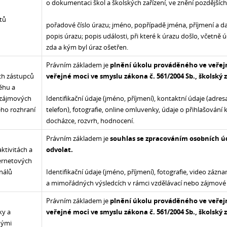
o dokumentaci škol a školských zařízení, ve znění pozdějších
ntů
pořadové číslo úrazu; jméno, popřípadě jména, příjmení a 
popis úrazu; popis události, při které k úrazu došlo, včetně ú
zda a kým byl úraz ošetřen.
Právním základem je
plnění úkolu prováděného ve veře
ch zástupců
veřejné moci ve smyslu zákona č. 561/2004 Sb., školský
ěhu a
a zájmových
Identifikační údaje (jméno, příjmení), kontaktní údaje (adresa
ého rozhraní
telefon), fotografie, online omluvenky, údaje o přihlašování
docházce, rozvrh, hodnocení.
Právním základem je
souhlas se zpracováním osobních úd
ktivitách a
odvolat.
ternetových
nálů
Identifikační údaje (jméno, příjmení), fotografie, video záz
a mimořádných výsledcích v rámci vzdělávací nebo zájmové 
Právním základem je
plnění úkolu prováděného ve veře
ky a
veřejné moci ve smyslu zákona č. 561/2004 Sb., školský
nými