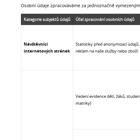
Osobní údaje zpracováváme za jednoznačně vymezeným
Kategorie subjektů údajů
Účel zpracování osobních údajů
Návštěvníci
Statistiky před anonymizací údajů
internetových stránek
reklam na naše služby nebo zboží
Vedení evidence dětí, žáků, studen
matriky)