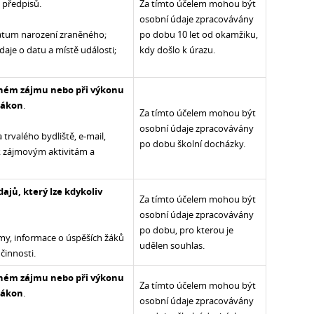
 předpisů.
Za tímto účelem mohou být
osobní údaje zpracovávány
datum narození zraněného;
po dobu 10 let od okamžiku,
daje o datu a místě události;
kdy došlo k úrazu.
jném zájmu nebo při výkonu
 zákon
.
Za tímto účelem mohou být
osobní údaje zpracovávány
 trvalého bydliště, e-mail,
po dobu školní docházky.
 k zájmovým aktivitám a
ajů, který lze kdykoliv
Za tímto účelem mohou být
osobní údaje zpracovávány
po dobu, pro kterou je
namy, informace o úspěších žáků
udělen souhlas.
činnosti.
jném zájmu nebo při výkonu
Za tímto účelem mohou být
 zákon
.
osobní údaje zpracovávány