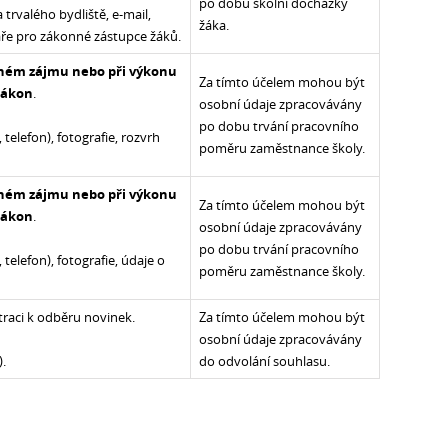
po dobu školní docházky
 trvalého bydliště, e-mail,
žáka.
áře pro zákonné zástupce žáků.
jném zájmu nebo při výkonu
Za tímto účelem mohou být
 zákon
.
osobní údaje zpracovávány
po dobu trvání pracovního
 telefon), fotografie, rozvrh
poměru zaměstnance školy.
jném zájmu nebo při výkonu
Za tímto účelem mohou být
 zákon
.
osobní údaje zpracovávány
po dobu trvání pracovního
 telefon), fotografie, údaje o
poměru zaměstnance školy.
istraci k odběru novinek.
Za tímto účelem mohou být
osobní údaje zpracovávány
).
do odvolání souhlasu.