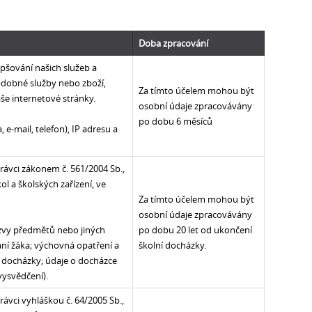
Doba zpracování
epšování našich služeb a
bdobné služby nebo zboží,
Za tímto účelem mohou být
še internetové stránky.
osobní údaje zpracovávány
po dobu 6 měsíců
 e-mail, telefon), IP adresu a
rávci zákonem č. 561/2004 Sb.,
l a školských zařízení, ve
Za tímto účelem mohou být
osobní údaje zpracovávány
ázvy předmětů nebo jiných
po dobu 20 let od ukončení
ání žáka; výchovná opatření a
školní docházky.
í docházky; údaje o docházce
vysvědčení).
rávci vyhláškou č. 64/2005 Sb.,