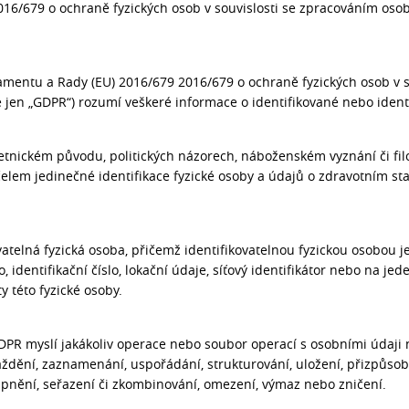
16/679 o ochraně fyzických osob v souvislosti se zpracováním oso
mentu a Rady (EU) 2016/679 2016/679 o ochraně fyzických osob v s
jen „GDPR“) rozumí veškeré informace o identifikované nebo identifi
tnickém původu, politických názorech, náboženském vyznání či fil
lem jedinečné identifikace fyzické osoby a údajů o zdravotním stav
telná fyzická osoba, přičemž identifikovatelnou fyzickou osobou je 
dentifikační číslo, lokační údaje, síťový identifikátor nebo na jeden
y této fyzické osoby.
GDPR myslí jakákoliv operace nebo soubor operací s osobními údaji
dění, zaznamenání, uspořádání, strukturování, uložení, přizpůsob
tupnění, seřazení či zkombinování, omezení, výmaz nebo zničení.