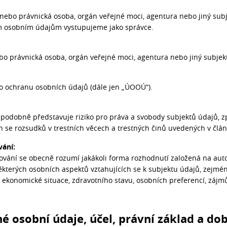
 nebo právnická osoba, orgán veřejné moci, agentura nebo jiný subj
im osobním údajům vystupujeme jako správce.
ebo právnická osoba, orgán veřejné moci, agentura nebo jiný subjek
 ochranu osobních údajů (dále jen „ÚOOÚ“).
podobně představuje riziko pro práva a svobody subjektů údajů, z
h se rozsudků v trestních věcech a trestných činů uvedených v člá
vání:
vání se obecně rozumí jakákoli forma rozhodnutí založená na aut
ěkterých osobních aspektů vztahujících se k subjektu údajů, zejmé
 ekonomické situace, zdravotního stavu, osobních preferencí, zájmů,
né osobní údaje, účel, právní základ a d