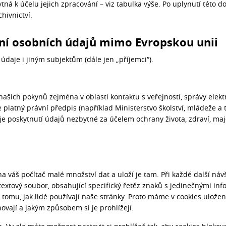
ná k účelu jejich zpracování – viz tabulka výše. Po uplynutí této
chivnictví.
ání osobních údajů mimo Evropskou unii
aje i jiným subjektům (dále jen „příjemci“).
 našich pokynů zejména v oblasti kontaktu s veřejností, správy elek
e platný právní předpis (například Ministerstvo školství, mládeže a 
 je poskytnutí údajů nezbytné za účelem ochrany života, zdraví, ma
a váš počítač malé množství dat a uloží je tam. Při každé další náv
 textový soubor, obsahující specifický řetěz znaků s jedinečnými i
 tomu, jak lidé používají naše stránky. Proto máme v cookies ulože
hovají a jakým způsobem si je prohlížejí.