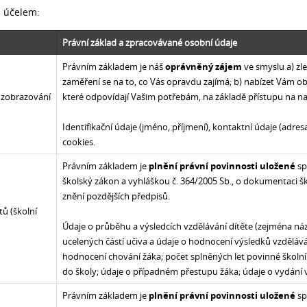
 účelem:
Právní základ a zpracovávané osobní údaje
Právním základem je náš
oprávněný zájem
ve smyslu a) zl
zaměření se na to, co Vás opravdu zajímá; b) nabízet Vám o
, zobrazování
které odpovídají Vašim potřebám, na základě přístupu na na
Identifikační údaje (jméno, příjmení), kontaktní údaje (adresa,
cookies.
Právním základem je
plnění právní povinnosti uložené
sp
školský zákon a vyhláškou č. 364/2005 Sb., o dokumentaci ško
znění pozdějších předpisů.
tů (školní
Údaje o průběhu a výsledcích vzdělávání dítěte (zejména n
ucelených částí učiva a údaje o hodnocení výsledků vzděláv
hodnocení chování žáka; počet splněných let povinné školn
do školy; údaje o případném přestupu žáka; údaje o vydání 
Právním základem je
plnění právní povinnosti uložené
sp