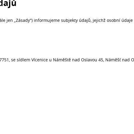
dajů
le jen „Zásady“) informujeme subjekty údajů, jejichž osobní údaj
87751, se sídlem Vícenice u Náměště nad Oslavou 45, Náměšť nad 