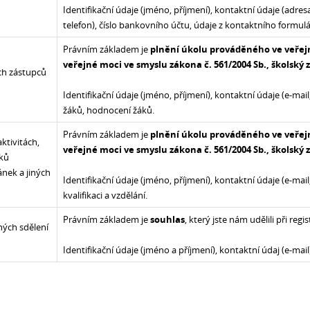
Identifikační údaje (jméno, příjmení), kontaktní údaje (adresa
telefon), číslo bankovního účtu, údaje z kontaktního formul
Právním základem je
plnění úkolu prováděného ve veře
veřejné moci ve smyslu zákona č. 561/2004 Sb., školský
ch zástupců
Identifikační údaje (jméno, příjmení), kontaktní údaje (e-mail,
žáků, hodnocení žáků.
Právním základem je
plnění úkolu prováděného ve veře
ktivitách,
veřejné moci ve smyslu zákona č. 561/2004 Sb., školský
áků
ánek a jiných
Identifikační údaje (jméno, příjmení), kontaktní údaje (e-mail,
kvalifikaci a vzdělání.
Právním základem je
souhlas
, který jste nám udělili při reg
ných sdělení
Identifikační údaje (jméno a příjmení), kontaktní údaj (e-mail
ů