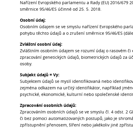
Nařízení Evropského parlamentu a Rady (EU) 2016/679 20
směrnice 95/46/ES účinné od 25. 5. 2018.
Osobní údaj:
Osobním údajem se ve smyslu nařízení Evropského parla
pohybu těchto údajů a o zrušení směrnice 95/46/ES (dále 
Zvláštní osobní údaj:
Zvláštním osobním údajem se rozumí údaj o rasovém či e
zpracování genetických údajů, biometrických údajů za úče
osoby.
Subjekt údajů = Vy:
Subjektem údajů se myslí identifikovaná nebo identifikova
zejména odkazem na určitý identifikátor, například jméno, i
psychické, ekonomické, kulturní nebo společenské identit
Zpracování osobních údajů:
Zpracováním osobních údajů se ve smyslu čl. 4 odst. 2 
či bez pomoci automatizovaných postupů, jako je shromáž
zpřístupnění přenosem, šíření nebo jakékoliv jiné zpřís