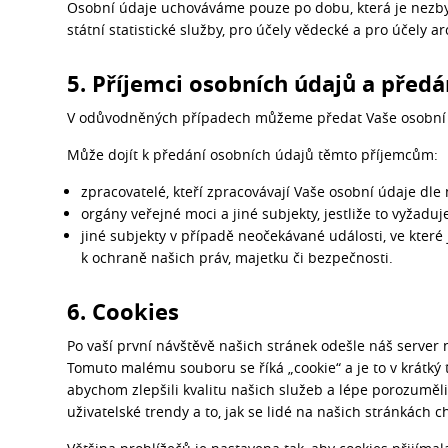
Osobní údaje uchováváme pouze po dobu, která je nezbyt
státní statistické služby, pro účely vědecké a pro účely ar
5. Příjemci osobních údajů a před
V odůvodněných případech můžeme předat Vaše osobní úd
Může dojít k předání osobních údajů těmto příjemcům:
zpracovatelé, kteří zpracovávají Vaše osobní údaje dle
orgány veřejné moci a jiné subjekty, jestliže to vyžaduj
jiné subjekty v případě neočekávané události, ve které
k ochraně našich práv, majetku či bezpečnosti.
6. Cookies
Po vaší první návštěvě našich stránek odešle náš server n
Tomuto malému souboru se říká „cookie“ a je to v krátký
abychom zlepšili kvalitu našich služeb a lépe porozuměli
uživatelské trendy a to, jak se lidé na našich stránkách c