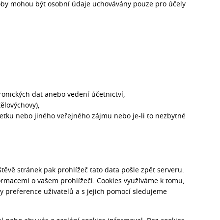
 doby mohou být osobní údaje uchovávány pouze pro účely
tronických dat anebo vedení účetnictví,
tělovýchovy),
jetku nebo jiného veřejného zájmu nebo je-li to nezbytné
štěvě stránek pak prohlížeč tato data pošle zpět serveru.
nformacemi o vašem prohlížeči. Cookies využíváme k tomu,
ny preference uživatelů a s jejich pomocí sledujeme