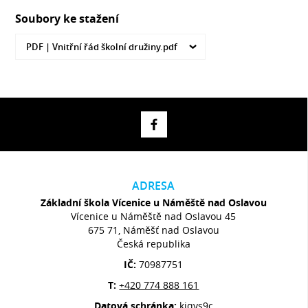
Soubory ke stažení
PDF |
Vnitřní řád školní družiny.pdf
ADRESA
Základní škola Vícenice u Náměště nad Oslavou
Vícenice u Náměště nad Oslavou 45
675 71, Náměšť nad Oslavou
Česká republika
IČ:
70987751
T:
+420 774 888 161
Datová schránka:
kiqvs9c