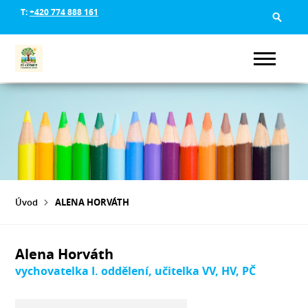
T:
+420 774 888 161
Úvod
ALENA HORVÁTH
Alena Horváth
vychovatelka I. oddělení, učitelka VV, HV, PČ