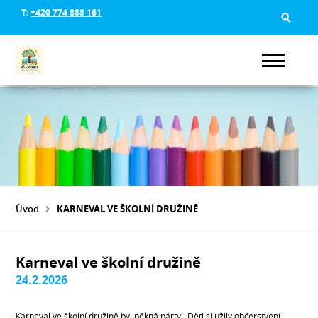
T:
+420 774 888 161
Úvod
KARNEVAL VE ŠKOLNÍ DRUŽINĚ
Karneval ve školní družině
24.2.2026
Karneval ve školní družině byl pěkná párty! Děti si užily občerstvení,