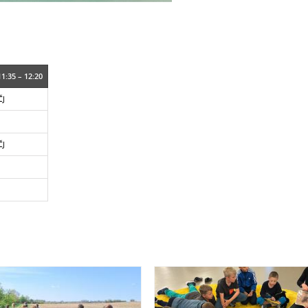
11:35 – 12:20
ČJ
ČJ