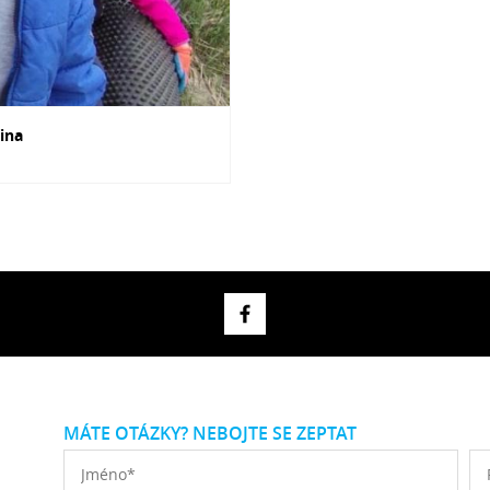
čina
MÁTE OTÁZKY? NEBOJTE SE ZEPTAT