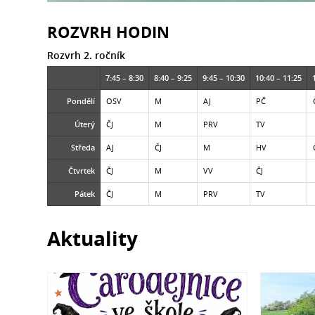
ROZVRH HODIN
Rozvrh 2. ročník
7:45 – 8:30
8:40 – 9:25
9:45 – 10:30
10:40 – 11:25
Pondělí
OSV
M
AJ
PČ
Úterý
ČJ
M
PRV
TV
Středa
AJ
ČJ
M
HV
Čtvrtek
ČJ
M
VV
ČJ
Pátek
ČJ
M
PRV
TV
Aktuality