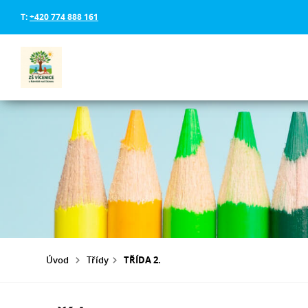
T:
+420 774 888 161
Úvod
Třídy
TŘÍDA 2.