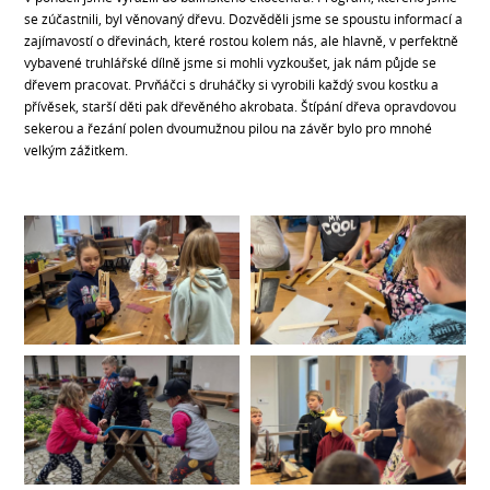
se zúčastnili, byl věnovaný dřevu. Dozvěděli jsme se spoustu informací a
zajímavostí o dřevinách, které rostou kolem nás, ale hlavně, v perfektně
vybavené truhlářské dílně jsme si mohli vyzkoušet, jak nám půjde se
dřevem pracovat. Prvňáčci s druháčky si vyrobili každý svou kostku a
přívěsek, starší děti pak dřevěného akrobata. Štípání dřeva opravdovou
sekerou a řezání polen dvoumužnou pilou na závěr bylo pro mnohé
velkým zážitkem.