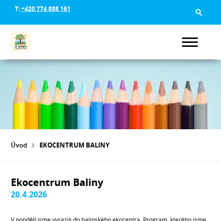
T:
+420 774 888 161
Úvod
EKOCENTRUM BALINY
Ekocentrum Baliny
20.4.2026
V pondělí jsme vyrazili do balinského ekocentra. Program, kterého jsme