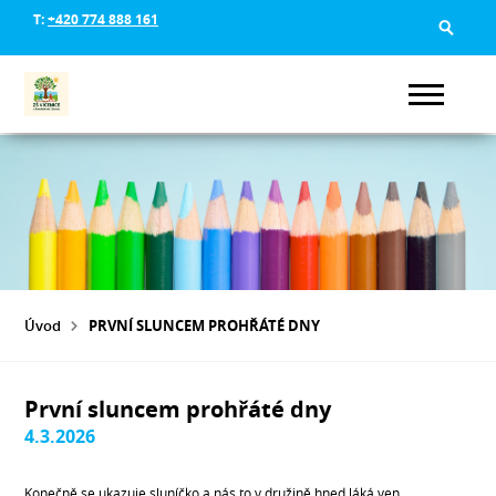
T:
+420 774 888 161
Úvod
PRVNÍ SLUNCEM PROHŘÁTÉ DNY
První sluncem prohřáté dny
4.3.2026
Konečně se ukazuje sluníčko a nás to v družině hned láká ven.