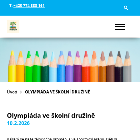
T:
+420 774 888 161
Úvod
OLYMPIÁDA VE ŠKOLNÍ DRUŽINĚ
Olympiáda ve školní družině
10.2.2026
V úterý se naše tělocvična proměnila ve sportovní arénu. Děti si