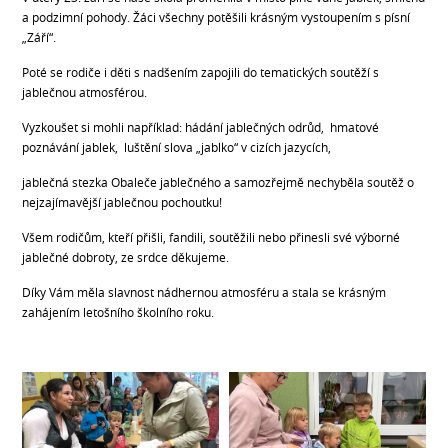
a podzimní pohody. Žáci všechny potěšili krásným vystoupením s písní
„Září“.
Poté se rodiče i děti s nadšením zapojili do tematických soutěží s
jablečnou atmosférou.
Vyzkoušet si mohli například: hádání jablečných odrůd, hmatové
poznávání jablek, luštění slova „jablko“ v cizích jazycích,
jablečná stezka Obaleče jablečného a samozřejmě nechyběla soutěž o
nejzajímavější jablečnou pochoutku!
Všem rodičům, kteří přišli, fandili, soutěžili nebo přinesli své výborné
jablečné dobroty, ze srdce děkujeme.
Díky Vám měla slavnost nádhernou atmosféru a stala se krásným
zahájením letošního školního roku.