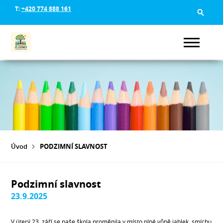
T:
+420 774 888 161
Úvod
PODZIMNÍ SLAVNOST
Podzimní slavnost
23.9.2025
V úterý 23. září se naše škola proměnila v místo plné vůně jablek, smíchu